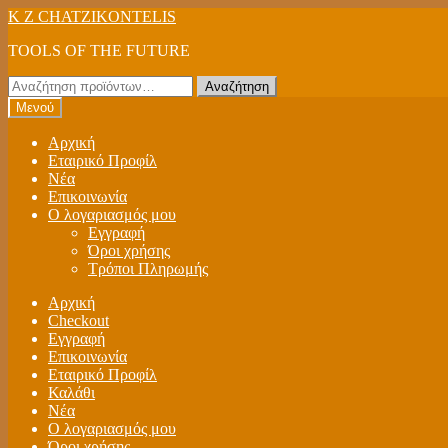
Απευθείας
Μετάβαση
K Z CHATZIKONTELIS
μετάβαση
σε
TOOLS OF THE FUTURE
στην
περιεχόμενο
πλοήγηση
Αναζήτηση
Αναζήτηση
για:
Μενού
Αρχική
Εταιρικό Προφίλ
Νέα
Επικοινωνία
Ο λογαριασμός μου
Εγγραφή
Όροι χρήσης
Τρόποι Πληρωμής
Αρχική
Checkout
Εγγραφή
Επικοινωνία
Εταιρικό Προφίλ
Καλάθι
Νέα
Ο λογαριασμός μου
Όροι χρήσης