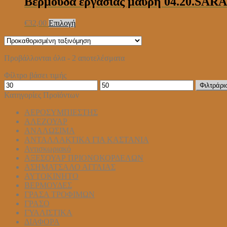
Βερμούδα εργασίας μαύρη 04.20.SA
Αυτό
€
32,00
Επιλογή
το
προϊόν
έχει
Προβάλλονται όλα - 2 αποτελέσματα
πολλαπλές
παραλλαγές.
Φίλτρο βάσει τιμής
Οι
Ελάχιστη
Μέγιστη
Φιλτράρι
επιλογές
τιμή
τιμή
Κατηγορίες Προϊόντων
μπορούν
να
ΑΕΡΟΣΥΜΠΙΕΣΤΗΣ
επιλεγούν
ΑΛΕΖΟΥΑΡ
στη
ΑΝΑΛΩΣΙΜΑ
σελίδα
ΑΝΤΑΛΛΑΚΤΙΚΑ ΓΙΑ ΚΑΣΤΑΝΙΑ
του
Αντισκωριακό
προϊόντος
ΑΞΕΣΟΥΑΡ ΠΡΙΟΝΟΚΟΡΔΕΛΩΝ
ΑΣΗΜΑΤΣΑΛΟ ΑΓΓΛΙΑΣ
ΑΥΤΟΚΙΝΗΤΟ
ΒΕΡΜΟΥΔΕΣ
ΓΡΑΣΑ ΤΡΟΦΙΜΩΝ
ΓΡΑΣΟ
ΓΥΑΛΙΣΤΙΚΑ
ΔΙΑΦΟΡΑ