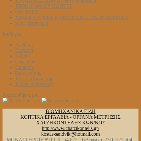
ΤΡΥΠΑΝΙΑ ΣΙΔΗΡΟΥ HSS & HSSCo
ΤΣΟΚ-ΤΟΡΝΟΥ-ΠΟΝΤΕΣ
ΦΙΛΙΕΡΕΣ
ΧΗΜΙΚΑ ΣΠΡΕΥ-ΚΑΘΑΡΙΣΤΙΚΑ-ΑΝΤΙΣΚΩΡΙΑΚΑ
χωρίς κατηγορία
Επιλογές
Σύνδεση
Εγγραφή
Καλάθι
Checkout
Προϊόντα
Όροι χρήσης
Τρόποι Πληρωμής
Τρόποι Αποστολής
Ακολουθήστε μας:
ΒΙΟΜΗΧΑΝΙΚΑ ΕΙΔΗ
ΚΟΠΤΙΚΑ ΕΡΓΑΛΕΙΑ - ΟΡΓΑΝΑ ΜΕΤΡΗΣΗΣ
ΧΑΤΖΗΚΟΝΤΕΛΗΣ ΚΩΝ/ΝΟΣ
http://www.chatzikontelis.gr/
kostas-sandvik@hotmail.com
ΜΟΝΑΣΤΗΡΙΟΥ 89 | Τ.Κ. 54 627 | Τηλεφωνο: 2310 525 504 |