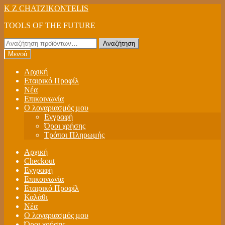
Απευθείας
Μετάβαση
K Z CHATZIKONTELIS
μετάβαση
σε
TOOLS OF THE FUTURE
στην
περιεχόμενο
πλοήγηση
Αναζήτηση
Αναζήτηση
για:
Μενού
Αρχική
Εταιρικό Προφίλ
Νέα
Επικοινωνία
Ο λογαριασμός μου
Εγγραφή
Όροι χρήσης
Τρόποι Πληρωμής
Αρχική
Checkout
Εγγραφή
Επικοινωνία
Εταιρικό Προφίλ
Καλάθι
Νέα
Ο λογαριασμός μου
Όροι χρήσης