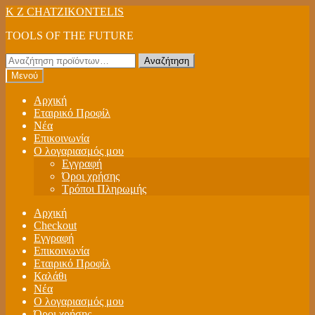
Απευθείας
Μετάβαση
K Z CHATZIKONTELIS
μετάβαση
σε
TOOLS OF THE FUTURE
στην
περιεχόμενο
πλοήγηση
Αναζήτηση
Αναζήτηση
για:
Μενού
Αρχική
Εταιρικό Προφίλ
Νέα
Επικοινωνία
Ο λογαριασμός μου
Εγγραφή
Όροι χρήσης
Τρόποι Πληρωμής
Αρχική
Checkout
Εγγραφή
Επικοινωνία
Εταιρικό Προφίλ
Καλάθι
Νέα
Ο λογαριασμός μου
Όροι χρήσης