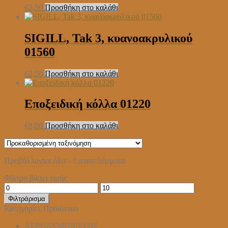
€
3,50
Προσθήκη στο καλάθι
SIGILL, Tak 3, κυανοακρυλικού
01560
€
2,50
Προσθήκη στο καλάθι
Εποξειδική κόλλα 01220
€
8,00
Προσθήκη στο καλάθι
Προβάλλονται όλα - 3 αποτελέσματα
Φίλτρο βάσει τιμής
Ελάχιστη
Μέγιστη
τιμή
τιμή
Φιλτράρισμα
Κατηγορίες Προϊόντων
ΑΕΡΟΣΥΜΠΙΕΣΤΗΣ