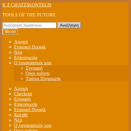
Απευθείας
Μετάβαση
K Z CHATZIKONTELIS
μετάβαση
σε
TOOLS OF THE FUTURE
στην
περιεχόμενο
πλοήγηση
Αναζήτηση
Αναζήτηση
για:
Μενού
Αρχική
Εταιρικό Προφίλ
Νέα
Επικοινωνία
Ο λογαριασμός μου
Εγγραφή
Όροι χρήσης
Τρόποι Πληρωμής
Αρχική
Checkout
Εγγραφή
Επικοινωνία
Εταιρικό Προφίλ
Καλάθι
Νέα
Ο λογαριασμός μου
Όροι χρήσης