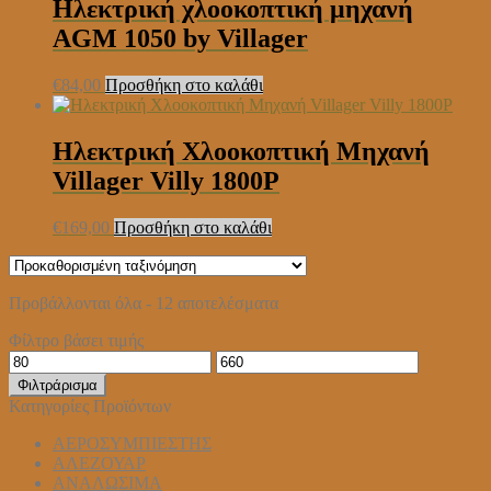
Ηλεκτρική χλοοκοπτική μηχανή
AGM 1050 by Villager
€
84,00
Προσθήκη στο καλάθι
Ηλεκτρική Χλοοκοπτική Μηχανή
Villager Villy 1800P
€
169,00
Προσθήκη στο καλάθι
Προβάλλονται όλα - 12 αποτελέσματα
Φίλτρο βάσει τιμής
Ελάχιστη
Μέγιστη
τιμή
τιμή
Φιλτράρισμα
Κατηγορίες Προϊόντων
ΑΕΡΟΣΥΜΠΙΕΣΤΗΣ
ΑΛΕΖΟΥΑΡ
ΑΝΑΛΩΣΙΜΑ