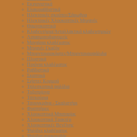
Εκχιονιστικά
Ελαιοραβδιστικά
Ηλεκτρικές σκούπες/Σάρωθρα
Ηλεκτρικές Χλοοκοπτικές Μηχανές
Θαμνοκοπτικά
Κλαδευτήρια/Ανταλλακτικά κλαδευτηριών
Λιπασματοδιανομείς
Μαχαίρια κλαδέματος
Μηχανές Γκαζόν
Μπορντουροκόφτες/Μπορντουροψάλιδα
Πλυστικά
Πριόνια κλαδέματος
Ραβδιστικά
Σκαπτικά
Σχίστες Κορμού
Τηλεσκοπικά ψαλίδια
Τοξοπρίονα
Τσεκούρια
Τσουγκράνα - Σκαλιστήρι
Φυσητήρες
Χλοοκοπτικά Μπαταρίας
Χλοοκοπτικά Τρακτέρ
Χλοοκοπτικές Βενζίνης
Ψαλίδες κλαδέματος
Ψαλίδια συγκομιδής