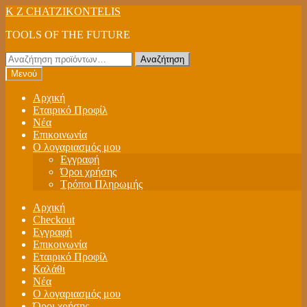
Απευθείας
Μετάβαση
K Z CHATZIKONTELIS
μετάβαση
σε
TOOLS OF THE FUTURE
στην
περιεχόμενο
πλοήγηση
Αναζήτηση
Αναζήτηση
για:
Μενού
Αρχική
Εταιρικό Προφίλ
Νέα
Επικοινωνία
Ο λογαριασμός μου
Εγγραφή
Όροι χρήσης
Τρόποι Πληρωμής
Αρχική
Checkout
Εγγραφή
Επικοινωνία
Εταιρικό Προφίλ
Καλάθι
Νέα
Ο λογαριασμός μου
Όροι χρήσης