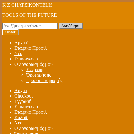
Απευθείας
Μετάβαση
K Z CHATZIKONTELIS
μετάβαση
σε
TOOLS OF THE FUTURE
στην
περιεχόμενο
πλοήγηση
Αναζήτηση
Αναζήτηση
για:
Μενού
Αρχική
Εταιρικό Προφίλ
Νέα
Επικοινωνία
Ο λογαριασμός μου
Εγγραφή
Όροι χρήσης
Τρόποι Πληρωμής
Αρχική
Checkout
Εγγραφή
Επικοινωνία
Εταιρικό Προφίλ
Καλάθι
Νέα
Ο λογαριασμός μου
Όροι χρήσης