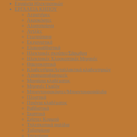
Εργαλεία Ηλεκτρονικών
ΕΡΓΑΛΕΙΑ ΚΗΠΟΥ
Αεριστήρες
Ακροκόφτες
Αλυσοπρίονα
Αντλίες
Γεωτρύπανα
Εκχιονιστικά
Ελαιοραβδιστικά
Ηλεκτρικές σκούπες/Σάρωθρα
Ηλεκτρικές Χλοοκοπτικές Μηχανές
Θαμνοκοπτικά
Κλαδευτήρια/Ανταλλακτικά κλαδευτηριών
Λιπασματοδιανομείς
Μαχαίρια κλαδέματος
Μηχανές Γκαζόν
Μπορντουροκόφτες/Μπορντουροψάλιδα
Πλυστικά
Πριόνια κλαδέματος
Ραβδιστικά
Σκαπτικά
Σχίστες Κορμού
Τηλεσκοπικά ψαλίδια
Τοξοπρίονα
Τσεκούρια