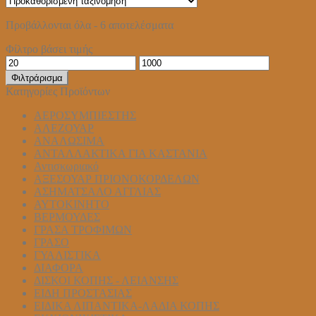
€676,00
προϊόν
στη
through
έχει
σελίδα
Προβάλλονται όλα - 6 αποτελέσματα
€995,00
πολλαπλές
του
παραλλαγές.
Φίλτρο βάσει τιμής
προϊόντος
Οι
Ελάχιστη
Μέγιστη
επιλογές
τιμή
τιμή
μπορούν
Φιλτράρισμα
να
Κατηγορίες Προϊόντων
επιλεγούν
ΑΕΡΟΣΥΜΠΙΕΣΤΗΣ
στη
ΑΛΕΖΟΥΑΡ
σελίδα
ΑΝΑΛΩΣΙΜΑ
του
ΑΝΤΑΛΛΑΚΤΙΚΑ ΓΙΑ ΚΑΣΤΑΝΙΑ
προϊόντος
Αντισκωριακό
ΑΞΕΣΟΥΑΡ ΠΡΙΟΝΟΚΟΡΔΕΛΩΝ
ΑΣΗΜΑΤΣΑΛΟ ΑΓΓΛΙΑΣ
ΑΥΤΟΚΙΝΗΤΟ
ΒΕΡΜΟΥΔΕΣ
ΓΡΑΣΑ ΤΡΟΦΙΜΩΝ
ΓΡΑΣΟ
ΓΥΑΛΙΣΤΙΚΑ
ΔΙΑΦΟΡΑ
ΔΙΣΚΟΙ ΚΟΠΗΣ - ΛΕΙΑΝΣΗΣ
ΕΙΔΗ ΠΡΟΣΤΑΣΙΑΣ
ΕΙΔΙΚΑ ΛΙΠΑΝΤΙΚΑ-ΛΑΔΙΑ ΚΟΠΗΣ