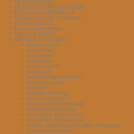
ΕΚΧΙΟΝΙΧΙΣΤΙΚΑ
ΕΠΑΓΓΕΛΜΑΤΙΚΟΣ ΦΩΤΙΣΜΟΣ
ΕΡΓΑΛΕΙΑ MANNESMANN
ΕΡΓΑΛΕΙΑ SANDVIK Coromant
ΕΡΓΑΛΕΙΑ ΑΕΡΟΣ
Εργαλεία Ηλεκτρονικών
ΕΡΓΑΛΕΙΑ ΚΗΠΟΥ
ΕΡΓΑΛΕΙΑ ΜΠΑΤΑΡΙΑΣ
Αεροσυμπιεστές
Αλοιφαδόρος
Αλυσοπρίονα
Γρασαδόρος
Γωνιακοί Τροχοί
Δισκοπρίονα
Δράπανα/Δραπανοκατσάβιδα
Κρουστικά Κλειδιά
Μεταφορά
Μπαταρίες-Φορτιστές
Μπορντουροψάλιδα
Μπουλονοκλειδα-Κατσαβιδια
Περιστροφικά Πιστολέτα
Ράγες οδηγοί- Φαλτσοπρίονα
Σέγες- Πλάνη -Πολυεργαλεία
Τριβεία - Κατσαβίδια Γυψοσανίδας -Εξαρτήματα
Χλοοκοπτική Μπαταρία