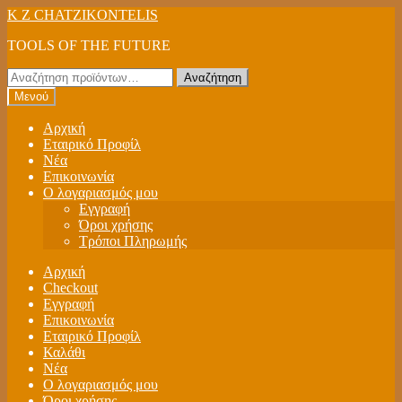
Απευθείας
Μετάβαση
K Z CHATZIKONTELIS
μετάβαση
σε
TOOLS OF THE FUTURE
στην
περιεχόμενο
πλοήγηση
Αναζήτηση
Αναζήτηση
για:
Μενού
Αρχική
Εταιρικό Προφίλ
Νέα
Επικοινωνία
Ο λογαριασμός μου
Εγγραφή
Όροι χρήσης
Τρόποι Πληρωμής
Αρχική
Checkout
Εγγραφή
Επικοινωνία
Εταιρικό Προφίλ
Καλάθι
Νέα
Ο λογαριασμός μου
Όροι χρήσης