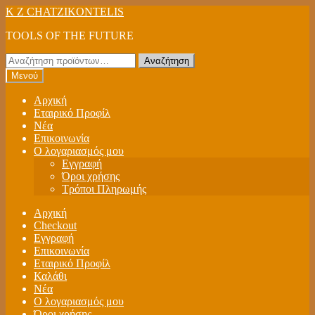
Απευθείας
Μετάβαση
K Z CHATZIKONTELIS
μετάβαση
σε
TOOLS OF THE FUTURE
στην
περιεχόμενο
πλοήγηση
Αναζήτηση
Αναζήτηση
για:
Μενού
Αρχική
Εταιρικό Προφίλ
Νέα
Επικοινωνία
Ο λογαριασμός μου
Εγγραφή
Όροι χρήσης
Τρόποι Πληρωμής
Αρχική
Checkout
Εγγραφή
Επικοινωνία
Εταιρικό Προφίλ
Καλάθι
Νέα
Ο λογαριασμός μου
Όροι χρήσης