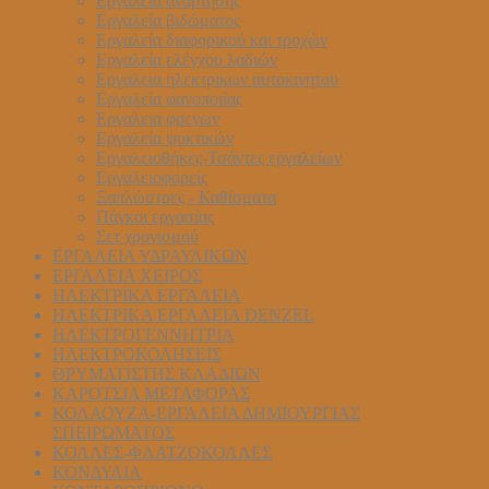
Εργαλεια αναρτησης
Εργαλεία βιδώματος
Εργαλεία διαφορικού και τροχών
Εργαλεία ελέγχου λαδιών
Εργαλεια ηλεκτρικων αυτοκινητου
Εργαλεία φανοποιίας
Εργαλεια φρενων
Εργαλεία ψυκτικών
Εργαλειοθήκες-Τσάντες εργαλείων
Εργαλειοφορείς
Ξαπλώστρες - Καθίσματα
Πάγκοι εργασίας
Σετ χρονισμού
ΕΡΓΑΛΕΙΑ ΥΔΡΑΥΛΙΚΩΝ
ΕΡΓΑΛΕΙΑ ΧΕΙΡΟΣ
ΗΛΕΚΤΡΙΚΑ ΕΡΓΑΛΕΙΑ
ΗΛΕΚΤΡΙΚΑ ΕΡΓΑΛΕΙΑ DENZEL
ΗΛΕΚΤΡΟΓΕΝΝΗΤΡΙΑ
ΗΛΕΚΤΡΟΚΟΛΗΣΕΙΣ
ΘΡΥΜΑΤΙΣΤΗΣ ΚΛΑΔΙΩΝ
ΚΑΡΟΤΣΙΑ ΜΕΤΑΦΟΡΑΣ
ΚΟΛΑΟΥΖΑ-ΕΡΓΑΛΕΙΑ ΔΗΜΙΟΥΡΓΙΑΣ
ΣΠΕΙΡΩΜΑΤΟΣ
ΚΟΛΛΕΣ-ΦΛΑΤΖΟΚΟΛΛΕΣ
ΚΟΝΔΥΛΙΑ