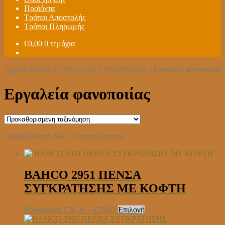
Προϊόντα
Τρόποι Αποστολής
Τρόποι Πληρωμής
€
0,00
0 τεμάχια
Αρχική σελίδα
/
ΕΡΓΑΛΕΙΑ ΣΥΝΕΡΓΕΙΟΥ
/
Εργαλεία φανοποιίας
Εργαλεία φανοποιίας
Προβάλλονται όλα - 2 αποτελέσματα
BAHCO 2951 ΠΕΝΣΑ
ΣΥΓΚΡΑΤΗΣΗΣ ΜΕ ΚΟΦΤΗ
Price
Αυτό
Προσφορά!
€
30,36
–
€
78,81
Επιλογή
range:
το