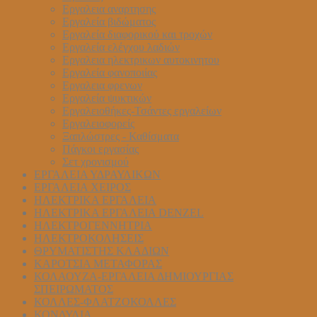
Εργαλεια αναρτησης
Εργαλεία βιδώματος
Εργαλεία διαφορικού και τροχών
Εργαλεία ελέγχου λαδιών
Εργαλεια ηλεκτρικων αυτοκινητου
Εργαλεία φανοποιίας
Εργαλεια φρενων
Εργαλεία ψυκτικών
Εργαλειοθήκες-Τσάντες εργαλείων
Εργαλειοφορείς
Ξαπλώστρες - Καθίσματα
Πάγκοι εργασίας
Σετ χρονισμού
ΕΡΓΑΛΕΙΑ ΥΔΡΑΥΛΙΚΩΝ
ΕΡΓΑΛΕΙΑ ΧΕΙΡΟΣ
ΗΛΕΚΤΡΙΚΑ ΕΡΓΑΛΕΙΑ
ΗΛΕΚΤΡΙΚΑ ΕΡΓΑΛΕΙΑ DENZEL
ΗΛΕΚΤΡΟΓΕΝΝΗΤΡΙΑ
ΗΛΕΚΤΡΟΚΟΛΗΣΕΙΣ
ΘΡΥΜΑΤΙΣΤΗΣ ΚΛΑΔΙΩΝ
ΚΑΡΟΤΣΙΑ ΜΕΤΑΦΟΡΑΣ
ΚΟΛΑΟΥΖΑ-ΕΡΓΑΛΕΙΑ ΔΗΜΙΟΥΡΓΙΑΣ
ΣΠΕΙΡΩΜΑΤΟΣ
ΚΟΛΛΕΣ-ΦΛΑΤΖΟΚΟΛΛΕΣ
ΚΟΝΔΥΛΙΑ