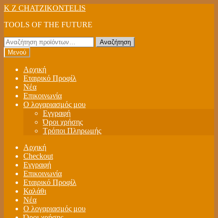
Απευθείας
Μετάβαση
K Z CHATZIKONTELIS
μετάβαση
σε
TOOLS OF THE FUTURE
στην
περιεχόμενο
πλοήγηση
Αναζήτηση
Αναζήτηση
για:
Μενού
Αρχική
Εταιρικό Προφίλ
Νέα
Επικοινωνία
Ο λογαριασμός μου
Εγγραφή
Όροι χρήσης
Τρόποι Πληρωμής
Αρχική
Checkout
Εγγραφή
Επικοινωνία
Εταιρικό Προφίλ
Καλάθι
Νέα
Ο λογαριασμός μου
Όροι χρήσης