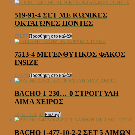
519-91-4 ΣΕΤ ΜΕ ΚΩΝΙΚΕΣ
ΟΚΤΑΓΩΝΕΣ ΠΟΝΤΕΣ
€
31,57
Προσθήκη στο καλάθι
7513-4 ΜΕΓΕΝΘΥΤΙΚΟΣ ΦΑΚΟΣ
INSIZE
€
10,79
Προσθήκη στο καλάθι
BACHO 1-230…-0 ΣΤΡΟΓΓΥΛΗ
ΛΙΜΑ ΧΕΙΡΟΣ
Price
Αυτό
€
8,55
–
€
20,81
Επιλογή
range:
το
€8,55
προϊόν
through
έχει
BACHO 1-477-10-2-2 ΣΕΤ 5 ΛΙΜΩΝ