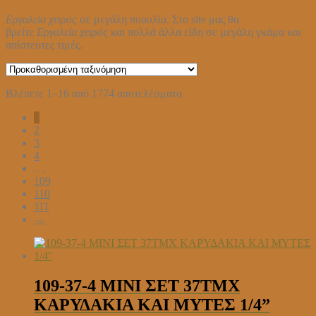
Εργαλεία χειρός
σε μεγάλη ποικιλία. Στο site μας θα
βρείτε
Εργαλεία χειρός
και πολλά άλλα είδη σε μεγάλη γκάμα και
απίστευτες τιμές.
Βλέπετε 1–16 από 1774 αποτελέσματα
1
2
3
4
…
109
110
111
→
109-37-4 ΜΙΝΙ ΣΕΤ 37ΤΜΧ
ΚΑΡΥΔΑΚΙΑ ΚΑΙ ΜΥΤΕΣ 1/4”