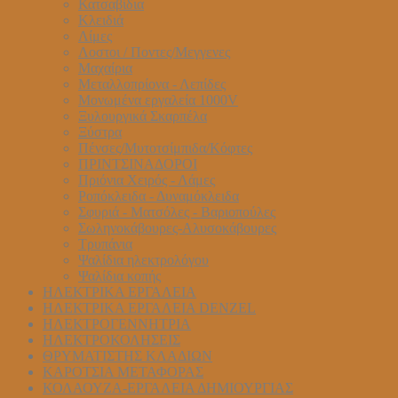
Κατσαβίδια
Κλειδιά
Λίμες
Λοστοι / Ποντες/Μεγγενες
Μαχαίρια
Μεταλλοπρίονα - Λεπίδες
Μονωμένα εργαλεία 1000V
Ξυλουργικά Σκαρπέλα
Ξύστρα
Πένσες/Μυτοτσίμπιδα/Κόφτες
ΠΡΙΝΤΣΙΝΑΔΟΡΟΙ
Πριόνια Χειρός - Λάμες
Ροπόκλειδα - Δυναμόκλειδα
Σφυριά - Ματσόλες - Βαριοπούλες
Σωληνοκάβουρες-Αλυσοκάβουρες
Τρυπάνια
Ψαλίδια ηλεκτρολόγου
Ψαλίδια κοπής
ΗΛΕΚΤΡΙΚΑ ΕΡΓΑΛΕΙΑ
ΗΛΕΚΤΡΙΚΑ ΕΡΓΑΛΕΙΑ DENZEL
ΗΛΕΚΤΡΟΓΕΝΝΗΤΡΙΑ
ΗΛΕΚΤΡΟΚΟΛΗΣΕΙΣ
ΘΡΥΜΑΤΙΣΤΗΣ ΚΛΑΔΙΩΝ
ΚΑΡΟΤΣΙΑ ΜΕΤΑΦΟΡΑΣ
ΚΟΛΑΟΥΖΑ-ΕΡΓΑΛΕΙΑ ΔΗΜΙΟΥΡΓΙΑΣ