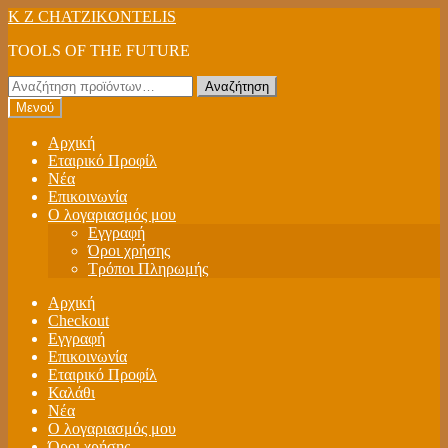
Απευθείας
Μετάβαση
K Z CHATZIKONTELIS
μετάβαση
σε
TOOLS OF THE FUTURE
στην
περιεχόμενο
πλοήγηση
Αναζήτηση
Αναζήτηση
για:
Μενού
Αρχική
Εταιρικό Προφίλ
Νέα
Επικοινωνία
Ο λογαριασμός μου
Εγγραφή
Όροι χρήσης
Τρόποι Πληρωμής
Αρχική
Checkout
Εγγραφή
Επικοινωνία
Εταιρικό Προφίλ
Καλάθι
Νέα
Ο λογαριασμός μου
Όροι χρήσης