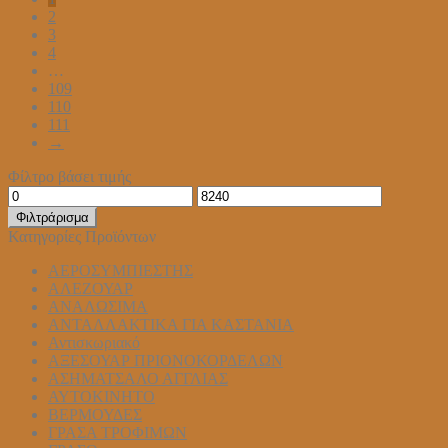
Οι
2
επιλογές
3
μπορούν
4
να
…
επιλεγούν
109
στη
110
σελίδα
111
του
→
προϊόντος
Φίλτρο βάσει τιμής
Ελάχιστη
Μέγιστη
τιμή
τιμή
Φιλτράρισμα
Κατηγορίες Προϊόντων
ΑΕΡΟΣΥΜΠΙΕΣΤΗΣ
ΑΛΕΖΟΥΑΡ
ΑΝΑΛΩΣΙΜΑ
ΑΝΤΑΛΛΑΚΤΙΚΑ ΓΙΑ ΚΑΣΤΑΝΙΑ
Αντισκωριακό
ΑΞΕΣΟΥΑΡ ΠΡΙΟΝΟΚΟΡΔΕΛΩΝ
ΑΣΗΜΑΤΣΑΛΟ ΑΓΓΛΙΑΣ
ΑΥΤΟΚΙΝΗΤΟ
ΒΕΡΜΟΥΔΕΣ
ΓΡΑΣΑ ΤΡΟΦΙΜΩΝ