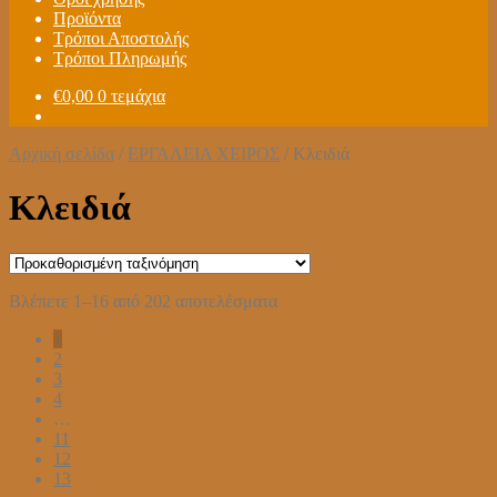
Προϊόντα
Τρόποι Αποστολής
Τρόποι Πληρωμής
€
0,00
0 τεμάχια
Αρχική σελίδα
/
ΕΡΓΑΛΕΙΑ ΧΕΙΡΟΣ
/
Κλειδιά
Κλειδιά
Βλέπετε 1–16 από 202 αποτελέσματα
1
2
3
4
…
11
12
13