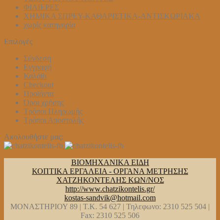
ΦΙΛΙΕΡΕΣ
ΧΗΜΙΚΑ ΣΠΡΕΥ-ΚΑΘΑΡΙΣΤΙΚΑ-ΑΝΤΙΣΚΩΡΙΑΚΑ
χωρίς κατηγορία
Επιλογές
Σύνδεση
Εγγραφή
Καλάθι
Checkout
Προϊόντα
Όροι χρήσης
Τρόποι Πληρωμής
Τρόποι Αποστολής
Ακολουθήστε μας:
ΒΙΟΜΗΧΑΝΙΚΑ ΕΙΔΗ
ΚΟΠΤΙΚΑ ΕΡΓΑΛΕΙΑ - ΟΡΓΑΝΑ ΜΕΤΡΗΣΗΣ
ΧΑΤΖΗΚΟΝΤΕΛΗΣ ΚΩΝ/ΝΟΣ
http://www.chatzikontelis.gr/
kostas-sandvik@hotmail.com
ΜΟΝΑΣΤΗΡΙΟΥ 89 | Τ.Κ. 54 627 | Τηλεφωνο: 2310 525 504 |
Fax: 2310 525 506