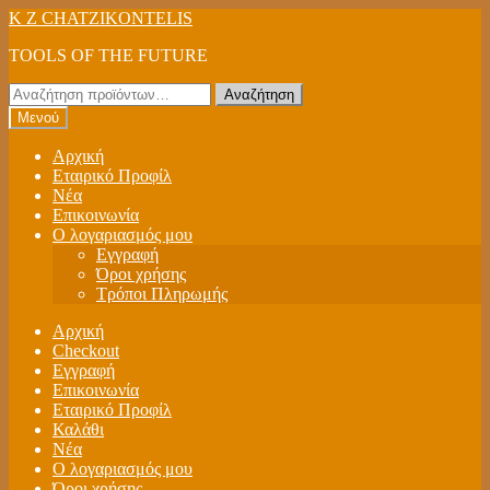
Απευθείας
Μετάβαση
K Z CHATZIKONTELIS
μετάβαση
σε
TOOLS OF THE FUTURE
στην
περιεχόμενο
πλοήγηση
Αναζήτηση
Αναζήτηση
για:
Μενού
Αρχική
Εταιρικό Προφίλ
Νέα
Επικοινωνία
Ο λογαριασμός μου
Εγγραφή
Όροι χρήσης
Τρόποι Πληρωμής
Αρχική
Checkout
Εγγραφή
Επικοινωνία
Εταιρικό Προφίλ
Καλάθι
Νέα
Ο λογαριασμός μου
Όροι χρήσης