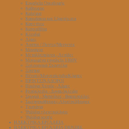
Εργαλεία Οικοδομής
Κάβουρας
Καλέμια
Καρυδάκια και Εξαρτήματα
Κασετίνες
Κατσαβίδια
Κλειδιά
Λίμες
Λοστοι / Ποντες/Μεγγενες
Μαχαίρια
Μεταλλοπρίονα - Λεπίδες
Μονωμένα εργαλεία 1000V
Ξυλουργικά Σκαρπέλα
Ξύστρα
Πένσες/Μυτοτσίμπιδα/Κόφτες
ΠΡΙΝΤΣΙΝΑΔΟΡΟΙ
Πριόνια Χειρός - Λάμες
Ροπόκλειδα - Δυναμόκλειδα
Σφυριά - Ματσόλες - Βαριοπούλες
Σωληνοκάβουρες-Αλυσοκάβουρες
Τρυπάνια
Ψαλίδια ηλεκτρολόγου
Ψαλίδια κοπής
ΗΛΕΚΤΡΙΚΑ ΕΡΓΑΛΕΙΑ
ΗΛΕΚΤΡΙΚΑ ΕΡΓΑΛΕΙΑ DENZEL