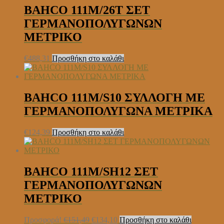
BAHCO 111M/26T ΣΕΤ
ΓΕΡΜΑΝΟΠΟΛΥΓΩΝΩΝ
ΜΕΤΡΙΚΟ
€
488,31
Προσθήκη στο καλάθι
BAHCO 111M/S10 ΣΥΛΛΟΓΗ ΜΕ
ΓΕΡΜΑΝΟΠΟΛΥΓΩΝΑ ΜΕΤΡΙΚΑ
€
124,39
Προσθήκη στο καλάθι
BAHCO 111M/SH12 ΣΕΤ
ΓΕΡΜΑΝΟΠΟΛΥΓΩΝΩΝ
ΜΕΤΡΙΚΟ
Original
Η
Προσφορά!
€
151,49
€
134,10
Προσθήκη στο καλάθι