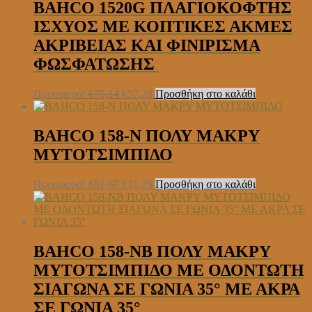
BAHCO 1520G ΠΛΑΓΙΟΚΟΦΤΗΣ
ΙΣΧΥΟΣ ΜΕ ΚΟΠΤΙΚΕΣ ΑΚΜΕΣ
ΑΚΡΙΒΕΙΑΣ ΚΑΙ ΦΙΝΙΡΙΣΜΑ
ΦΩΣΦΑΤΩΣΗΣ
Original
Η
Προσφορά!
€
75,14
€
57,28
Προσθήκη στο καλάθι
price
τρέχουσα
was:
τιμή
€75,14.
είναι:
BAHCO 158-N ΠΟΛΥ ΜΑΚΡΥ
€57,28.
ΜΥΤΟΤΣΙΜΠΙΔΟ
Original
Η
Προσφορά!
€
51,57
€
31,29
Προσθήκη στο καλάθι
price
τρέχουσα
was:
τιμή
€51,57.
είναι:
€31,29.
BAHCO 158-NB ΠΟΛΥ ΜΑΚΡΥ
ΜΥΤΟΤΣΙΜΠΙΔΟ ΜΕ ΟΔΟΝΤΩΤΗ
ΣΙΑΓΩΝΑ ΣΕ ΓΩΝΙΑ 35° ΜΕ ΑΚΡΑ
ΣΕ ΓΩΝΙΑ 35°