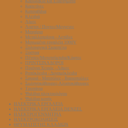
Καρυδάκια και Εξαρτήματα
Κασετίνες
Κατσαβίδια
Κλειδιά
Λίμες
Λοστοι / Ποντες/Μεγγενες
Μαχαίρια
Μεταλλοπρίονα - Λεπίδες
Μονωμένα εργαλεία 1000V
Ξυλουργικά Σκαρπέλα
Ξύστρα
Πένσες/Μυτοτσίμπιδα/Κόφτες
ΠΡΙΝΤΣΙΝΑΔΟΡΟΙ
Πριόνια Χειρός - Λάμες
Ροπόκλειδα - Δυναμόκλειδα
Σφυριά - Ματσόλες - Βαριοπούλες
Σωληνοκάβουρες-Αλυσοκάβουρες
Τρυπάνια
Ψαλίδια ηλεκτρολόγου
Ψαλίδια κοπής
ΗΛΕΚΤΡΙΚΑ ΕΡΓΑΛΕΙΑ
ΗΛΕΚΤΡΙΚΑ ΕΡΓΑΛΕΙΑ DENZEL
ΗΛΕΚΤΡΟΓΕΝΝΗΤΡΙΑ
ΗΛΕΚΤΡΟΚΟΛΗΣΕΙΣ
ΘΡΥΜΑΤΙΣΤΗΣ ΚΛΑΔΙΩΝ