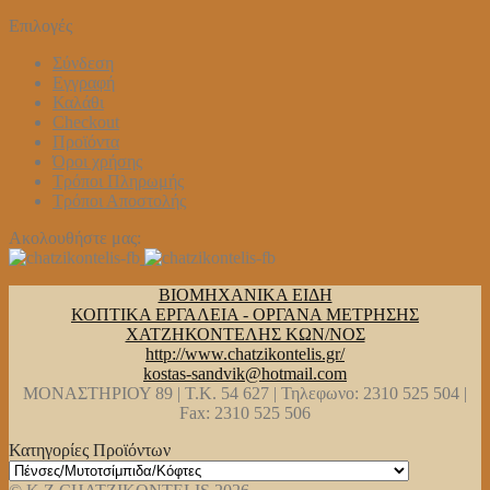
Επιλογές
Σύνδεση
Εγγραφή
Καλάθι
Checkout
Προϊόντα
Όροι χρήσης
Τρόποι Πληρωμής
Τρόποι Αποστολής
Ακολουθήστε μας:
ΒΙΟΜΗΧΑΝΙΚΑ ΕΙΔΗ
ΚΟΠΤΙΚΑ ΕΡΓΑΛΕΙΑ - ΟΡΓΑΝΑ ΜΕΤΡΗΣΗΣ
ΧΑΤΖΗΚΟΝΤΕΛΗΣ ΚΩΝ/ΝΟΣ
http://www.chatzikontelis.gr/
kostas-sandvik@hotmail.com
ΜΟΝΑΣΤΗΡΙΟΥ 89 | Τ.Κ. 54 627 | Τηλεφωνο: 2310 525 504 |
Fax: 2310 525 506
Κατηγορίες Προϊόντων