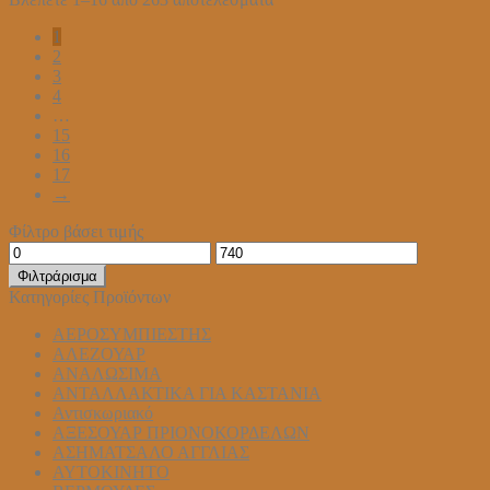
προϊόντος
1
2
3
4
…
15
16
17
→
Φίλτρο βάσει τιμής
Ελάχιστη
Μέγιστη
τιμή
τιμή
Φιλτράρισμα
Κατηγορίες Προϊόντων
ΑΕΡΟΣΥΜΠΙΕΣΤΗΣ
ΑΛΕΖΟΥΑΡ
ΑΝΑΛΩΣΙΜΑ
ΑΝΤΑΛΛΑΚΤΙΚΑ ΓΙΑ ΚΑΣΤΑΝΙΑ
Αντισκωριακό
ΑΞΕΣΟΥΑΡ ΠΡΙΟΝΟΚΟΡΔΕΛΩΝ
ΑΣΗΜΑΤΣΑΛΟ ΑΓΓΛΙΑΣ
ΑΥΤΟΚΙΝΗΤΟ