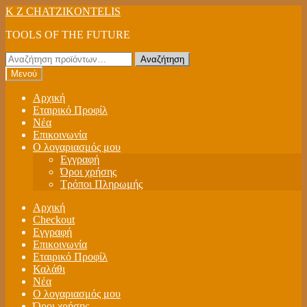
Απευθείας
Μετάβαση
K Z CHATZIKONTELIS
μετάβαση
σε
TOOLS OF THE FUTURE
στην
περιεχόμενο
πλοήγηση
Αναζήτηση
Αναζήτηση
για:
Μενού
Αρχική
Εταιρικό Προφίλ
Νέα
Επικοινωνία
Ο λογαριασμός μου
Εγγραφή
Όροι χρήσης
Τρόποι Πληρωμής
Αρχική
Checkout
Εγγραφή
Επικοινωνία
Εταιρικό Προφίλ
Καλάθι
Νέα
Ο λογαριασμός μου
Όροι χρήσης