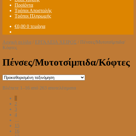
Προϊόντα
Τρόποι Αποστολής
Τρόποι Πληρωμής
€
0,00
0 τεμάχια
Αρχική σελίδα
/
ΕΡΓΑΛΕΙΑ ΧΕΙΡΟΣ
/
Πένσες/Μυτοτσίμπιδα/
Κόφτες
Πένσες/Μυτοτσίμπιδα/Κόφτες
Βλέπετε 1–16 από 263 αποτελέσματα
1
2
3
4
…
15
16