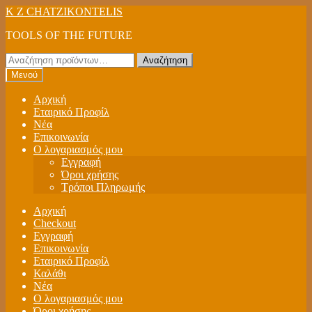
Απευθείας
Μετάβαση
K Z CHATZIKONTELIS
μετάβαση
σε
TOOLS OF THE FUTURE
στην
περιεχόμενο
πλοήγηση
Αναζήτηση
Αναζήτηση
για:
Μενού
Αρχική
Εταιρικό Προφίλ
Νέα
Επικοινωνία
Ο λογαριασμός μου
Εγγραφή
Όροι χρήσης
Τρόποι Πληρωμής
Αρχική
Checkout
Εγγραφή
Επικοινωνία
Εταιρικό Προφίλ
Καλάθι
Νέα
Ο λογαριασμός μου
Όροι χρήσης