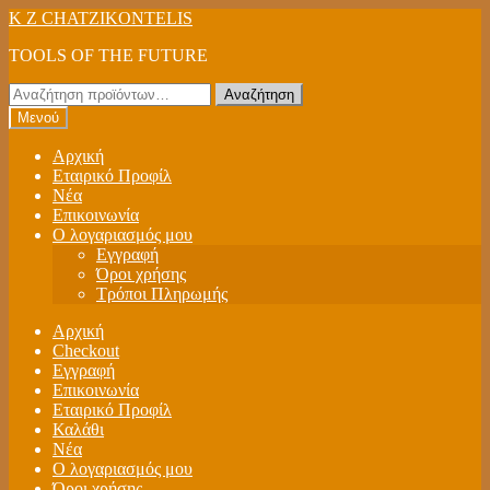
Απευθείας
Μετάβαση
K Z CHATZIKONTELIS
μετάβαση
σε
TOOLS OF THE FUTURE
στην
περιεχόμενο
πλοήγηση
Αναζήτηση
Αναζήτηση
για:
Μενού
Αρχική
Εταιρικό Προφίλ
Νέα
Επικοινωνία
Ο λογαριασμός μου
Εγγραφή
Όροι χρήσης
Τρόποι Πληρωμής
Αρχική
Checkout
Εγγραφή
Επικοινωνία
Εταιρικό Προφίλ
Καλάθι
Νέα
Ο λογαριασμός μου
Όροι χρήσης