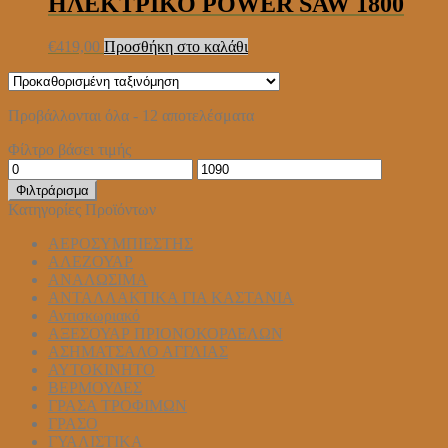
ΗΛΕΚΤΡΙΚΟ POWER SAW 1800
€
419,00
Προσθήκη στο καλάθι
Προβάλλονται όλα - 12 αποτελέσματα
Φίλτρο βάσει τιμής
Ελάχιστη
Μέγιστη
τιμή
τιμή
Φιλτράρισμα
Κατηγορίες Προϊόντων
ΑΕΡΟΣΥΜΠΙΕΣΤΗΣ
ΑΛΕΖΟΥΑΡ
ΑΝΑΛΩΣΙΜΑ
ΑΝΤΑΛΛΑΚΤΙΚΑ ΓΙΑ ΚΑΣΤΑΝΙΑ
Αντισκωριακό
ΑΞΕΣΟΥΑΡ ΠΡΙΟΝΟΚΟΡΔΕΛΩΝ
ΑΣΗΜΑΤΣΑΛΟ ΑΓΓΛΙΑΣ
ΑΥΤΟΚΙΝΗΤΟ
ΒΕΡΜΟΥΔΕΣ
ΓΡΑΣΑ ΤΡΟΦΙΜΩΝ
ΓΡΑΣΟ
ΓΥΑΛΙΣΤΙΚΑ