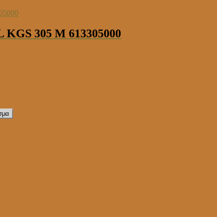
GS 305 M 613305000
σμα