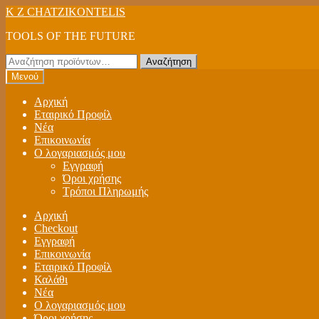
Απευθείας
Μετάβαση
K Z CHATZIKONTELIS
μετάβαση
σε
TOOLS OF THE FUTURE
στην
περιεχόμενο
πλοήγηση
Αναζήτηση
Αναζήτηση
για:
Μενού
Αρχική
Εταιρικό Προφίλ
Νέα
Επικοινωνία
Ο λογαριασμός μου
Εγγραφή
Όροι χρήσης
Τρόποι Πληρωμής
Αρχική
Checkout
Εγγραφή
Επικοινωνία
Εταιρικό Προφίλ
Καλάθι
Νέα
Ο λογαριασμός μου
Όροι χρήσης