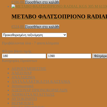
€
186,00
Προσθήκη στο καλάθι
METABO ΦΑΛΤΣΟΠΡΙΟΝΟ RADIAL K
€
524,00
Προσθήκη στο καλάθι
Προβάλλονται όλα - 7 αποτελέσματα
Φίλτρο βάσει τιμής
Ελάχιστη
Μέγιστη
Φιλτράρι
τιμή
τιμή
Κατηγορίες Προϊόντων
ΑΕΡΟΣΥΜΠΙΕΣΤΗΣ
ΑΛΕΖΟΥΑΡ
ΑΝΑΛΩΣΙΜΑ
ΑΝΤΑΛΛΑΚΤΙΚΑ ΓΙΑ ΚΑΣΤΑΝΙΑ
Αντισκωριακό
ΑΞΕΣΟΥΑΡ ΠΡΙΟΝΟΚΟΡΔΕΛΩΝ
ΑΣΗΜΑΤΣΑΛΟ ΑΓΓΛΙΑΣ
ΑΥΤΟΚΙΝΗΤΟ
ΒΕΡΜΟΥΔΕΣ