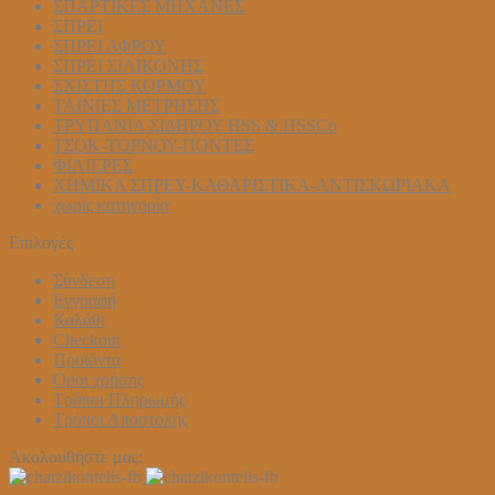
ΣΠΑΡΤΙΚΕΣ ΜΗΧΑΝΕΣ
ΣΠΡΕΙ
ΣΠΡΕΙ ΑΦΡΟΥ
ΣΠΡΕΙ ΣΙΛΙΚΟΝΗΣ
ΣΧΙΣΤΗΣ ΚΟΡΜΟΥ
ΤΑΙΝΙΕΣ ΜΕΤΡΗΣΗΣ
ΤΡΥΠΑΝΙΑ ΣΙΔΗΡΟΥ HSS & HSSCo
ΤΣΟΚ-ΤΟΡΝΟΥ-ΠΟΝΤΕΣ
ΦΙΛΙΕΡΕΣ
ΧΗΜΙΚΑ ΣΠΡΕΥ-ΚΑΘΑΡΙΣΤΙΚΑ-ΑΝΤΙΣΚΩΡΙΑΚΑ
χωρίς κατηγορία
Επιλογές
Σύνδεση
Εγγραφή
Καλάθι
Checkout
Προϊόντα
Όροι χρήσης
Τρόποι Πληρωμής
Τρόποι Αποστολής
Ακολουθήστε μας: