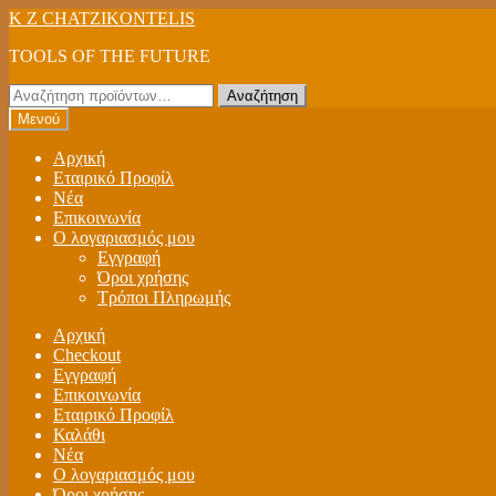
Απευθείας
Μετάβαση
K Z CHATZIKONTELIS
μετάβαση
σε
TOOLS OF THE FUTURE
στην
περιεχόμενο
πλοήγηση
Αναζήτηση
Αναζήτηση
για:
Μενού
Αρχική
Εταιρικό Προφίλ
Νέα
Επικοινωνία
Ο λογαριασμός μου
Εγγραφή
Όροι χρήσης
Τρόποι Πληρωμής
Αρχική
Checkout
Εγγραφή
Επικοινωνία
Εταιρικό Προφίλ
Καλάθι
Νέα
Ο λογαριασμός μου
Όροι χρήσης