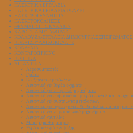
ΗΛΕΚΤΡΙΚΑ ΕΡΓΑΛΕΙΑ
ΗΛΕΚΤΡΙΚΑ ΕΡΓΑΛΕΙΑ DENZEL
ΗΛΕΚΤΡΟΓΕΝΝΗΤΡΙΑ
ΗΛΕΚΤΡΟΚΟΛΗΣΕΙΣ
ΘΡΥΜΑΤΙΣΤΗΣ ΚΛΑΔΙΩΝ
ΚΑΡΟΤΣΙΑ ΜΕΤΑΦΟΡΑΣ
ΚΟΛΑΟΥΖΑ-ΕΡΓΑΛΕΙΑ ΔΗΜΙΟΥΡΓΙΑΣ ΣΠΕΙΡΩΜΑΤΟΣ
ΚΟΛΛΕΣ-ΦΛΑΤΖΟΚΟΛΛΕΣ
ΚΟΝΔΥΛΙΑ
ΚΟΝΤΑΡΟΠΡΙΟΝΟ
ΚΟΠΤΙΚΑ
ΛΙΠΑΝΤΙΚΑ
Αεροσυμπιεστές
Γράσα
Επεξεργασία μετάλλων
Λιπαντικά για βαρέα οχήματα
Λιπαντικά για γεωργικά μηχανήματα
Λιπαντικά για επιβατικά και μικρά επαγγελματικά οχήμ
Λιπαντικά για συστήματα μεταδόσεων
Λιπαντικά για υγρά φρένων & υδραυλικών συστημάτων
Λιπαντικά για χωματουργικά μηχανήματα
Λιπαντικά ναυτιλίας
Μεταφορά θερμότητας
Υγρά κυκλωμάτων ψύξης