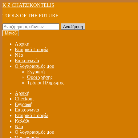
Απευθείας
Μετάβαση
K Z CHATZIKONTELIS
μετάβαση
σε
TOOLS OF THE FUTURE
στην
περιεχόμενο
πλοήγηση
Αναζήτηση
Αναζήτηση
για:
Μενού
Αρχική
Εταιρικό Προφίλ
Νέα
Επικοινωνία
Ο λογαριασμός μου
Εγγραφή
Όροι χρήσης
Τρόποι Πληρωμής
Αρχική
Checkout
Εγγραφή
Επικοινωνία
Εταιρικό Προφίλ
Καλάθι
Νέα
Ο λογαριασμός μου
Όροι χρήσης