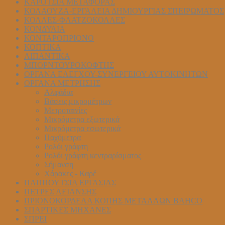
ΚΑΡΟΤΣΙΑ ΜΕΤΑΦΟΡΑΣ
ΚΟΛΑΟΥΖΑ-ΕΡΓΑΛΕΙΑ ΔΗΜΙΟΥΡΓΙΑΣ ΣΠΕΙΡΩΜΑΤΟΣ
ΚΟΛΛΕΣ-ΦΛΑΤΖΟΚΟΛΛΕΣ
ΚΟΝΔΥΛΙΑ
ΚΟΝΤΑΡΟΠΡΙΟΝΟ
ΚΟΠΤΙΚΑ
ΛΙΠΑΝΤΙΚΑ
ΜΠΟΡΝΤΟΥΡΟΚΟΦΤΗΣ
ΟΡΓΑΝΑ ΕΛΕΓΧΟΥ-ΣYΝΕΡΓΕΙΟΥ ΑΥΤΟΚΙΝΗΤΩΝ
ΟΡΓΑΝΑ ΜΕΤΡΗΣΗΣ
Αλφάδια
Βάσεις μικρομέτρων
Μετροταινίες
Μικρόμετρα εξωτερικά
Μικρόμετρα εσωτερικά
Παχύμετρα
Ρολόι γράφτη
Ρολόι γράφτη κεντραρίσματος
Σήμανση
Χάρακες - Καρέ
ΠΑΠΠΟΥΤΣΙΑ ΕΡΓΑΣΙΑΣ
ΠΕΤΡΕΣ ΛΕΙΑΝΣΗΣ
ΠΡΙΟΝΟΚΟΡΔΕΛΑ ΚΟΠΗΣ ΜΕΤΑΛΛΩΝ BAHCO
ΣΠΑΡΤΙΚΕΣ ΜΗΧΑΝΕΣ
ΣΠΡΕΙ