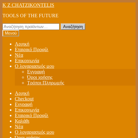
Απευθείας
Μετάβαση
K Z CHATZIKONTELIS
μετάβαση
σε
TOOLS OF THE FUTURE
στην
περιεχόμενο
πλοήγηση
Αναζήτηση
Αναζήτηση
για:
Μενού
Αρχική
Εταιρικό Προφίλ
Νέα
Επικοινωνία
Ο λογαριασμός μου
Εγγραφή
Όροι χρήσης
Τρόποι Πληρωμής
Αρχική
Checkout
Εγγραφή
Επικοινωνία
Εταιρικό Προφίλ
Καλάθι
Νέα
Ο λογαριασμός μου
Όροι χρήσης