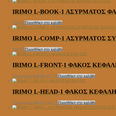
IRIMO L-BOOK-1 ΑΣΥΡΜΑΤΟΣ Φ
€
74,85
Προσθήκη στο καλάθι
IRIMO L-COMP-1 ΑΣΥΡΜΑΤΟΣ Σ
€
69,87
Προσθήκη στο καλάθι
IRIMO L-FRONT-1 ΦΑΚΟΣ ΚΕΦΑ
Original
Η
Προσφορά!
€
34,48
€
22,13
Προσθήκη στο καλάθι
price
τρέχουσα
was:
τιμή
€34,48.
είναι:
IRIMO L-HEAD-1 ΦΑΚΟΣ ΚΕΦΑΛ
€22,13.
Original
Η
Προσφορά!
€
40,37
€
24,73
Προσθήκη στο καλάθι
price
τρέχουσα
was:
τιμή