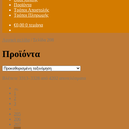
Προϊόντα
Τρόποι Αποστολής
Τρόποι Πληρωμής
€
0,00
0 τεμάχια
Αρχική σελίδα
/
Σελίδα 208
Προϊόντα
Βλέπετε 3313–3328 από 4202 αποτελέσματα
←
1
2
3
…
205
206
207