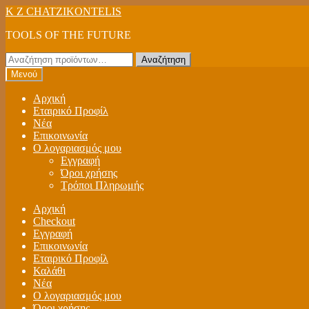
Απευθείας
Μετάβαση
K Z CHATZIKONTELIS
μετάβαση
σε
TOOLS OF THE FUTURE
στην
περιεχόμενο
πλοήγηση
Αναζήτηση
Αναζήτηση
για:
Μενού
Αρχική
Εταιρικό Προφίλ
Νέα
Επικοινωνία
Ο λογαριασμός μου
Εγγραφή
Όροι χρήσης
Τρόποι Πληρωμής
Αρχική
Checkout
Εγγραφή
Επικοινωνία
Εταιρικό Προφίλ
Καλάθι
Νέα
Ο λογαριασμός μου
Όροι χρήσης