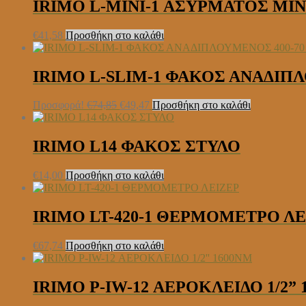
€40,37.
είναι:
IRIMO L-MINI-1 ΑΣΥΡΜΑΤΟΣ Μ
€24,73.
€
41,58
Προσθήκη στο καλάθι
IRIMO L-SLIM-1 ΦΑΚΟΣ ΑΝΑΔΙΠ
Original
Η
Προσφορά!
€
74,85
€
49,47
Προσθήκη στο καλάθι
price
τρέχουσα
was:
τιμή
€74,85.
είναι:
IRIMO L14 ΦΑΚΟΣ ΣΤΥΛΟ
€49,47.
€
14,00
Προσθήκη στο καλάθι
IRIMO LT-420-1 ΘΕΡΜΟΜΕΤΡΟ ΛΕ
€
67,74
Προσθήκη στο καλάθι
IRIMO P-IW-12 ΑΕΡΟΚΛΕΙΔΟ 1/2” 