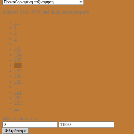
Βλέπετε 3761–3776 από 4202 αποτελέσματα
←
1
2
3
…
233
234
235
236
237
238
239
…
261
262
263
→
Φίλτρο βάσει τιμής
Ελάχιστη
Μέγιστη
τιμή
τιμή
Φιλτράρισμα