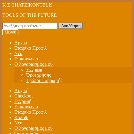
Απευθείας
Μετάβαση
K Z CHATZIKONTELIS
μετάβαση
σε
TOOLS OF THE FUTURE
στην
περιεχόμενο
πλοήγηση
Αναζήτηση
Αναζήτηση
για:
Μενού
Αρχική
Εταιρικό Προφίλ
Νέα
Επικοινωνία
Ο λογαριασμός μου
Εγγραφή
Όροι χρήσης
Τρόποι Πληρωμής
Αρχική
Checkout
Εγγραφή
Επικοινωνία
Εταιρικό Προφίλ
Καλάθι
Νέα
Ο λογαριασμός μου
Όροι χρήσης