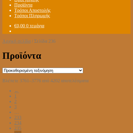
Προϊόντα
Τρόποι Αποστολής
Τρόποι Πληρωμής
€
0,00
0 τεμάχια
Αρχική σελίδα
/
Σελίδα 236
Προϊόντα
Βλέπετε 3761–3776 από 4202 αποτελέσματα
←
1
2
3
…
233
234
235