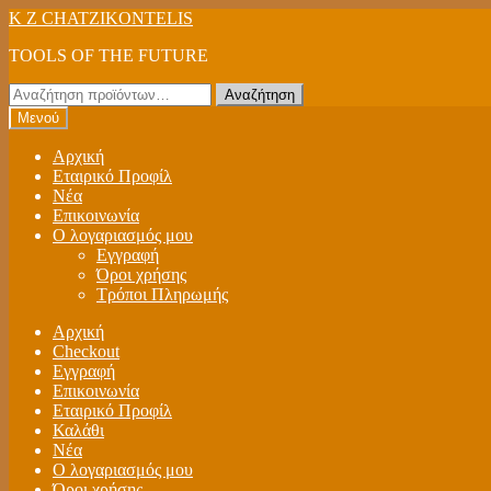
Απευθείας
Μετάβαση
K Z CHATZIKONTELIS
μετάβαση
σε
TOOLS OF THE FUTURE
στην
περιεχόμενο
πλοήγηση
Αναζήτηση
Αναζήτηση
για:
Μενού
Αρχική
Εταιρικό Προφίλ
Νέα
Επικοινωνία
Ο λογαριασμός μου
Εγγραφή
Όροι χρήσης
Τρόποι Πληρωμής
Αρχική
Checkout
Εγγραφή
Επικοινωνία
Εταιρικό Προφίλ
Καλάθι
Νέα
Ο λογαριασμός μου
Όροι χρήσης