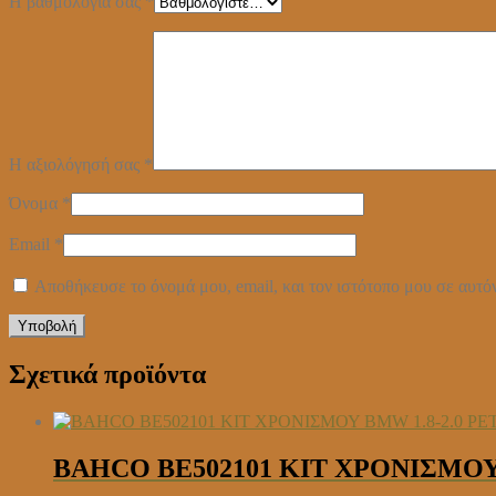
Η βαθμολογία σας
*
Η αξιολόγησή σας
*
Όνομα
*
Email
*
Αποθήκευσε το όνομά μου, email, και τον ιστότοπο μου σε αυτό
Σχετικά προϊόντα
BAHCO BE502101 ΚΙΤ ΧΡΟΝΙΣΜΟΥ