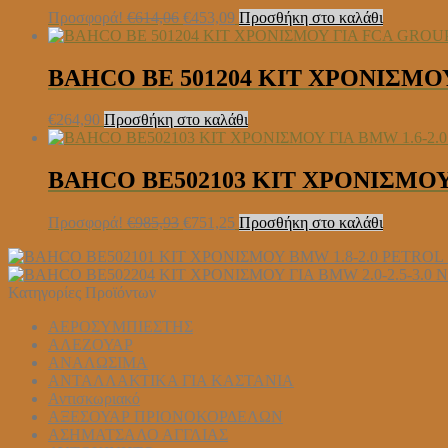
Original
Η
Προσφορά!
€
614,06
€
453,09
Προσθήκη στο καλάθι
price
τρέχουσα
was:
τιμή
€614,06.
είναι:
BAHCO BE 501204 ΚΙΤ ΧΡΟΝΙΣΜΟΥ
€453,09.
€
264,90
Προσθήκη στο καλάθι
BAHCO BE502103 ΚΙΤ ΧΡΟΝΙΣΜΟΥ
Original
Η
Προσφορά!
€
985,93
€
751,25
Προσθήκη στο καλάθι
price
τρέχουσα
was:
τιμή
€985,93.
είναι:
Κατηγορίες Προϊόντων
€751,25.
ΑΕΡΟΣΥΜΠΙΕΣΤΗΣ
ΑΛΕΖΟΥΑΡ
ΑΝΑΛΩΣΙΜΑ
ΑΝΤΑΛΛΑΚΤΙΚΑ ΓΙΑ ΚΑΣΤΑΝΙΑ
Αντισκωριακό
ΑΞΕΣΟΥΑΡ ΠΡΙΟΝΟΚΟΡΔΕΛΩΝ
ΑΣΗΜΑΤΣΑΛΟ ΑΓΓΛΙΑΣ