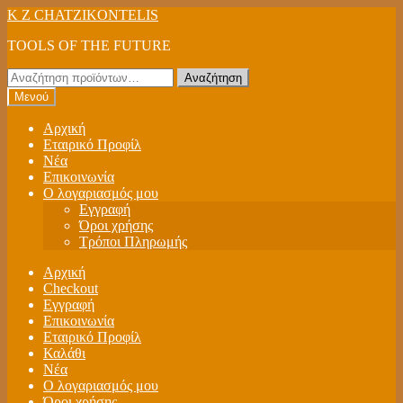
Απευθείας
Μετάβαση
K Z CHATZIKONTELIS
μετάβαση
σε
TOOLS OF THE FUTURE
στην
περιεχόμενο
πλοήγηση
Αναζήτηση
Αναζήτηση
για:
Μενού
Αρχική
Εταιρικό Προφίλ
Νέα
Επικοινωνία
Ο λογαριασμός μου
Εγγραφή
Όροι χρήσης
Τρόποι Πληρωμής
Αρχική
Checkout
Εγγραφή
Επικοινωνία
Εταιρικό Προφίλ
Καλάθι
Νέα
Ο λογαριασμός μου
Όροι χρήσης