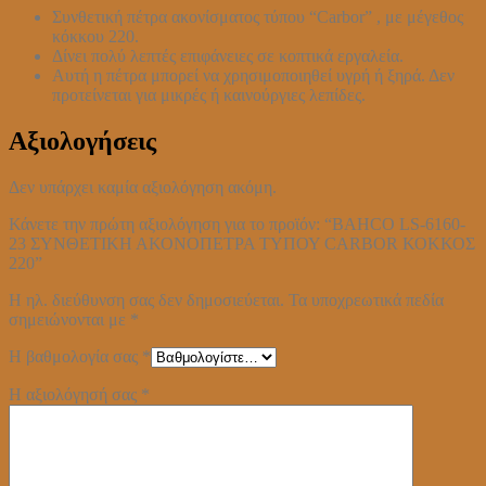
Συνθετική πέτρα ακονίσματος τύπου “Carbor” , με μέγεθος
κόκκου 220.
Δίνει πολύ λεπτές επιφάνειες σε κοπτικά εργαλεία.
Αυτή η πέτρα μπορεί να χρησιμοποιηθεί υγρή ή ξηρά. Δεν
προτείνεται για μικρές ή καινούργιες λεπίδες.
Αξιολογήσεις
Δεν υπάρχει καμία αξιολόγηση ακόμη.
Κάνετε την πρώτη αξιολόγηση για το προϊόν: “BAHCO LS-6160-
23 ΣΥΝΘΕΤΙΚΗ ΑΚΟΝΟΠΕΤΡΑ ΤΥΠΟΥ CARBOR ΚΟΚΚΟΣ
220”
Η ηλ. διεύθυνση σας δεν δημοσιεύεται.
Τα υποχρεωτικά πεδία
σημειώνονται με
*
Η βαθμολογία σας
*
Η αξιολόγησή σας
*