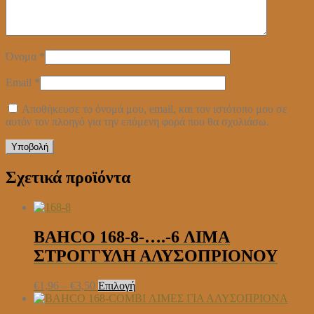
Όνομα
*
Email
*
Αποθήκευσε το όνομά μου, email, και τον ιστότοπο μου σε
αυτόν τον πλοηγό για την επόμενη φορά που θα σχολιάσω.
Σχετικά προϊόντα
BAHCO 168-8-….-6 ΛΙΜΑ
ΣΤΡΟΓΓΥΛΗ ΑΛΥΣΟΠΡΙΟΝΟΥ
Price
Αυτό
€
1,96
–
€
3,50
Επιλογή
range:
το
€1,96
προϊόν