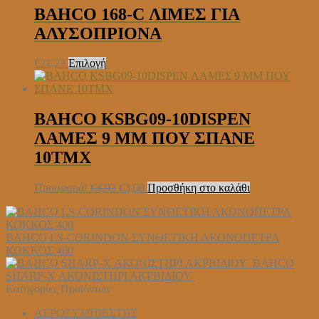
through
έχει
BAHCO 168-C ΛΙΜΕΣ ΓΙΑ
€3,50
πολλαπλές
ΑΛΥΣΟΠΡΙΟΝΑ
παραλλαγές.
Οι
επιλογές
Αυτό
€
21,23
Επιλογή
μπορούν
το
να
προϊόν
επιλεγούν
έχει
στη
πολλαπλές
BAHCO KSBG09-10DISPEN
σελίδα
παραλλαγές.
ΛΑΜΕΣ 9 MM ΠΟΥ ΣΠΑΝΕ
του
Οι
προϊόντος
επιλογές
10ΤΜΧ
μπορούν
να
Original
Η
Προσφορά!
€
4,92
€
3,00
Προσθήκη στο καλάθι
επιλεγούν
price
τρέχουσα
στη
was:
τιμή
σελίδα
€4,92.
είναι:
του
BAHCO LS-CORINDON ΣΥΝΘΕΤΙΚΗ ΑΚΟΝΟΠΕΤΡΑ
€3,00.
προϊόντος
ΚΟΚΚΟΣ 400
BAHCO
SHARP-X ΑΚΟΝΙΣΤΗΡΙ ΑΚΡΒΙΔΙΟΥ
Κατηγορίες Προϊόντων
ΑΕΡΟΣΥΜΠΙΕΣΤΗΣ