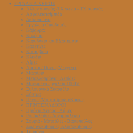
ΕΡΓΑΛΕΙΑ ΧΕΙΡΟΣ
Αλλεν σουγιάς -ΤΧ γωνία - ΤΧ σουγιάς
Ασφαλειοτσίμπιδα
Δισκοπρίονα
Εργαλεία Οικοδομής
Κάβουρας
Καλέμια
Καρυδάκια και Εξαρτήματα
Κασετίνες
Κατσαβίδια
Κλειδιά
Λίμες
Λοστοι / Ποντες/Μεγγενες
Μαχαίρια
Μεταλλοπρίονα - Λεπίδες
Μονωμένα εργαλεία 1000V
Ξυλουργικά Σκαρπέλα
Ξύστρα
Πένσες/Μυτοτσίμπιδα/Κόφτες
ΠΡΙΝΤΣΙΝΑΔΟΡΟΙ
Πριόνια Χειρός - Λάμες
Ροπόκλειδα - Δυναμόκλειδα
Σφυριά - Ματσόλες - Βαριοπούλες
Σωληνοκάβουρες-Αλυσοκάβουρες
Τρυπάνια